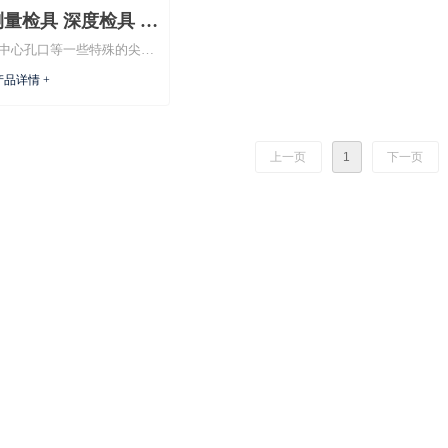
量检具 深度检具 倒
口 中心孔口等一些特殊的尖点
直径检具
品详情 +
上一页
1
下一页