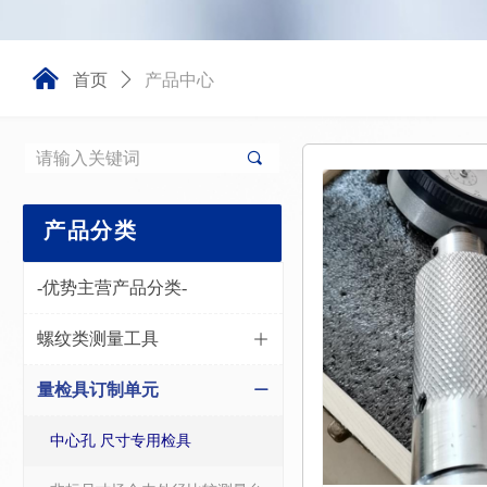
낀
首页
ꄲ
产品中心
끠
产品分类
-优势主营产品分类-
螺纹类测量工具
ꄶ
量检具订制单元
ꄵ
中心孔 尺寸专用检具