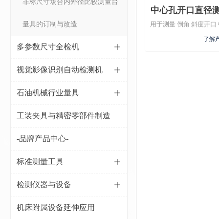
非标尺寸场合内外径比较测量台
中心孔开口直径测
量具的订制与改造
用于测量 倒角 斜度开
角开口
测量工具
了解产
多参数尺寸全检机
ꄶ
视觉影像识别自动检测机
ꄶ
石油机械行业量具
ꄶ
工装夹具与精密零部件制造
-品牌产品中心-
标准测量工具
ꄶ
检测仪器与设备
ꄶ
机床附属设备延伸应用